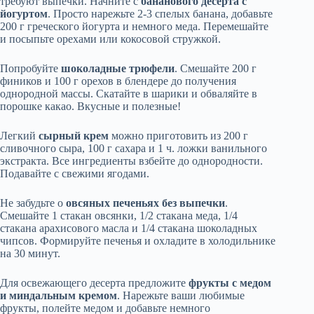
требуют выпечки. Начните с
бананового десерта с
йогуртом
. Просто нарежьте 2-3 спелых банана, добавьте
200 г греческого йогурта и немного меда. Перемешайте
и посыпьте орехами или кокосовой стружкой.
Попробуйте
шоколадные трюфели
. Смешайте 200 г
фиников и 100 г орехов в блендере до получения
однородной массы. Скатайте в шарики и обваляйте в
порошке какао. Вкусные и полезные!
Легкий
сырный крем
можно приготовить из 200 г
сливочного сыра, 100 г сахара и 1 ч. ложки ванильного
экстракта. Все ингредиенты взбейте до однородности.
Подавайте с свежими ягодами.
Не забудьте о
овсяных печеньях без выпечки
.
Смешайте 1 стакан овсянки, 1/2 стакана меда, 1/4
стакана арахисового масла и 1/4 стакана шоколадных
чипсов. Формируйте печенья и охладите в холодильнике
на 30 минут.
Для освежающего десерта предложите
фрукты с медом
и миндальным кремом
. Нарежьте ваши любимые
фрукты, полейте медом и добавьте немного