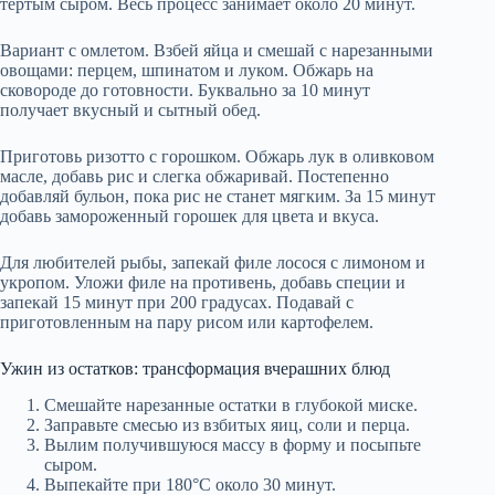
тертым сыром. Весь процесс занимает около 20 минут.
Вариант с омлетом. Взбей яйца и смешай с нарезанными
овощами: перцем, шпинатом и луком. Обжарь на
сковороде до готовности. Буквально за 10 минут
получает вкусный и сытный обед.
Приготовь ризотто с горошком. Обжарь лук в оливковом
масле, добавь рис и слегка обжаривай. Постепенно
добавляй бульон, пока рис не станет мягким. За 15 минут
добавь замороженный горошек для цвета и вкуса.
Для любителей рыбы, запекай филе лосося с лимоном и
укропом. Уложи филе на противень, добавь специи и
запекай 15 минут при 200 градусах. Подавай с
приготовленным на пару рисом или картофелем.
Ужин из остатков: трансформация вчерашних блюд
Смешайте нарезанные остатки в глубокой миске.
Заправьте смесью из взбитых яиц, соли и перца.
Вылим получившуюся массу в форму и посыпьте
сыром.
Выпекайте при 180°C около 30 минут.