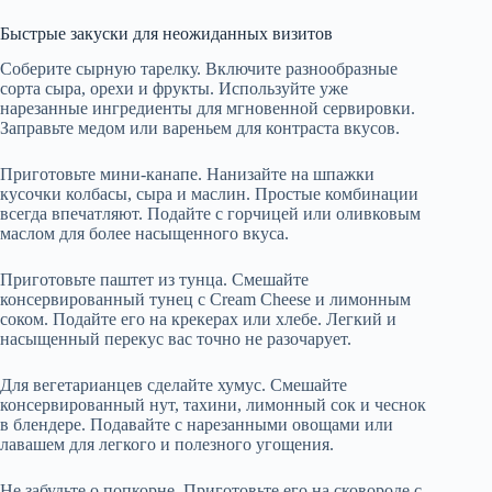
Быстрые закуски для неожиданных визитов
Соберите сырную тарелку. Включите разнообразные
сорта сыра, орехи и фрукты. Используйте уже
нарезанные ингредиенты для мгновенной сервировки.
Заправьте медом или вареньем для контраста вкусов.
Приготовьте мини-канапе. Нанизайте на шпажки
кусочки колбасы, сыра и маслин. Простые комбинации
всегда впечатляют. Подайте с горчицей или оливковым
маслом для более насыщенного вкуса.
Приготовьте паштет из тунца. Смешайте
консервированный тунец с Cream Cheese и лимонным
соком. Подайте его на крекерах или хлебе. Легкий и
насыщенный перекус вас точно не разочарует.
Для вегетарианцев сделайте хумус. Смешайте
консервированный нут, тахини, лимонный сок и чеснок
в блендере. Подавайте с нарезанными овощами или
лавашем для легкого и полезного угощения.
Не забудьте о попкорне. Приготовьте его на сковороде с